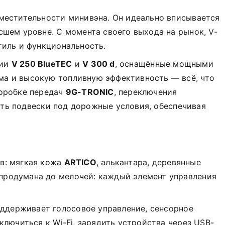
вместительности минивэна. Он идеально вписывается
сшем уровне. С момента своего выхода на рынок, V-
тиль и функциональность.
ии
V 250 BlueTEC
и
V 300 d
, оснащённые мощными
ма и высокую топливную эффективность — всё, что
оробке передач
9G-TRONIC
, переключения
ть подвески под дорожные условия, обеспечивая
в: мягкая кожа
ARTICO
, алькантара, деревянные
 продумана до мелочей: каждый элемент управления
оддерживает голосовое управление, сенсорное
ключиться к Wi-Fi, зарядить устройства через USB-