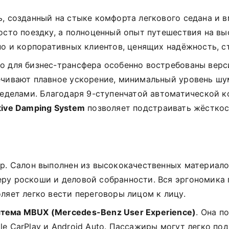
ь, созданный на стыке комфорта легкового седана и 
осто поездку, а полноценный опыт путешествия на вы
но и корпоративных клиентов, ценящих надёжность, с
о для бизнес-трансфера особенно востребованы верс
ечивают плавное ускорение, минимальный уровень шу
ределами. Благодаря 9-ступенчатой автоматической к
tive Damping System
позволяет подстраивать жёсткос
ер. Салон выполнен из высококачественных материало
ру роскоши и деловой собранности. Вся эргономика
ляет легко вести переговоры лицом к лицу.
тема MBUX (Mercedes-Benz User Experience)
. Она п
e CarPlay и Android Auto. Пассажиры могут легко под