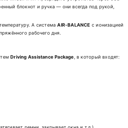
енный блокнот и ручка — они всегда под рукой,
температуру. А система
AIR-BALANCE
с ионизацией
пряжённого рабочего дня.
стем
Driving Assistance Package
, в который входят:
ягивает ремни, закрывает окна и т.д.).