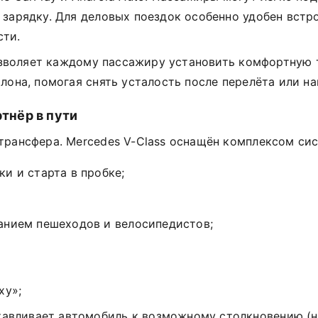
зарядку. Для деловых поездок особенно удобен встро
сти.
зволяет каждому пассажиру установить комфортную 
лона, помогая снять усталость после перелёта или на
тнёр в пути
трансфера. Mercedes V-Class оснащён комплексом си
ки и старта в пробке;
анием пешеходов и велосипедистов;
ху»;
тавливает автомобиль к возможному столкновению (нат